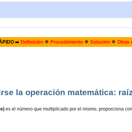
ÁPIDO
➡️
Definición
🔷
Procedimiento
🔷
Solución
🔷
Otras 
rse la operación matemática: raí
e)
es el número que multiplicado por el mismo, proporciona co