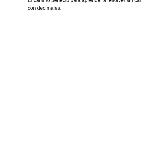
El camino perfecto para aprender a resolver sin cal
con decimales.