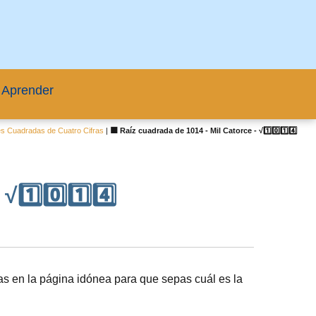
 Aprender
s Cuadradas de Cuatro Cifras
|
🟦 Raíz cuadrada de 1014 - Mil Catorce - √1️⃣0️⃣1️⃣4️⃣
1️⃣0️⃣1️⃣4️⃣
s en la página idónea para que sepas cuál es la