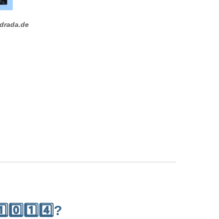
drada.de
0️⃣1️⃣4️⃣?