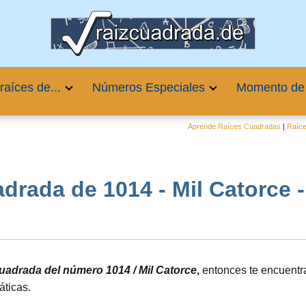
raíces de...
Números Especiales
Momento de
Aprende Raíces Cuadradas
|
Raíce
drada de 1014 - Mil Catorce - √
 cuadrada del número 1014 / Mil Catorce
,
entonces te encuentra
áticas.