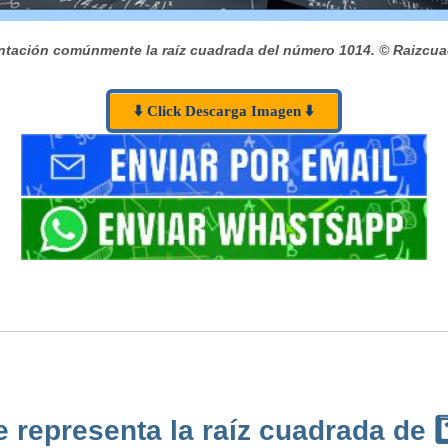
tación comúnmente la raíz cuadrada del número 1014.
© Raizcua
⬇️ Click Descarga Imagen ⬇️
representa la raíz cuadrada de 1️⃣