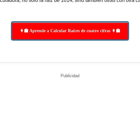
culadora, no solo la raíz de 1014, sino también otras con otra 
👩‍🏫 Aprende a Calcular Raíces de cuatro cifras 👩‍🏫
Publicidad