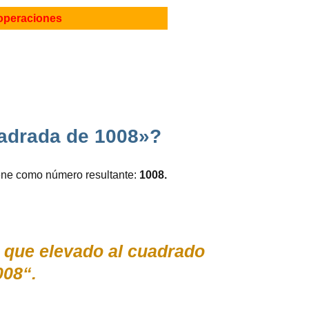
operaciones
uadrada de 1008»?
iene como número resultante:
1008.
) que elevado al cuadrado
008“.