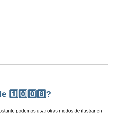
1️⃣0️⃣0️⃣8️⃣?
 obstante podemos usar otras modos de ilustrar en