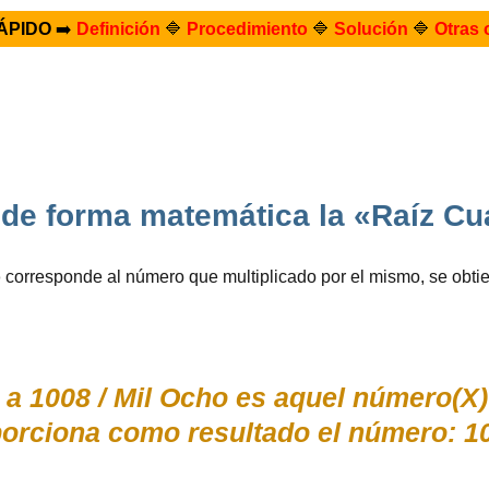
ÁPIDO
➡️
Definición
🔷
Procedimiento
🔷
Solución
🔷
Otras 
de forma matemática la «Raíz C
o
corresponde al número que multiplicado por el mismo, se obt
 a 1008 / Mil Ocho es aquel número(X
orciona como resultado el número: 1