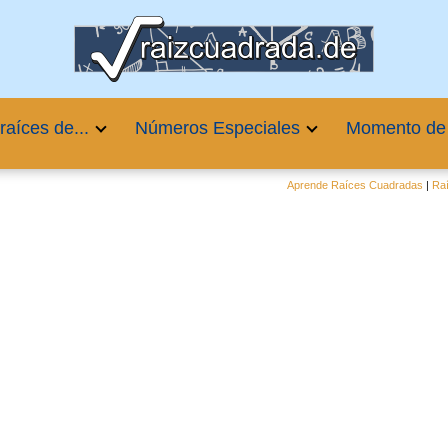
raíces de...
Números Especiales
Momento de
Aprende Raíces Cuadradas
|
Ra