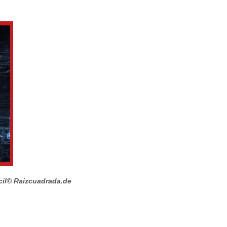
il
© Raizcuadrada.de