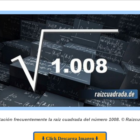
ación frecuentemente la raíz cuadrada del número 1008.
© Raizcu
⬇️ Click Descarga Imagen ⬇️