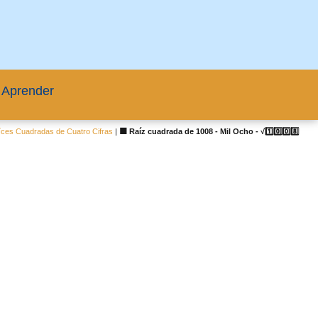
 Aprender
íces Cuadradas de Cuatro Cifras
|
🟦 Raíz cuadrada de 1008 - Mil Ocho - √1️⃣0️⃣0️⃣8️⃣