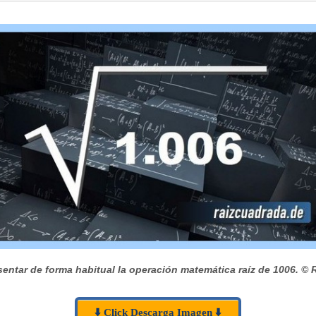
entar de forma habitual la operación matemática raíz de 1006.
© R
⬇️ Click Descarga Imagen ⬇️