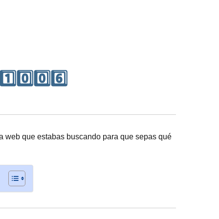
⃣0️⃣0️⃣6️⃣
na web que estabas buscando para que sepas qué