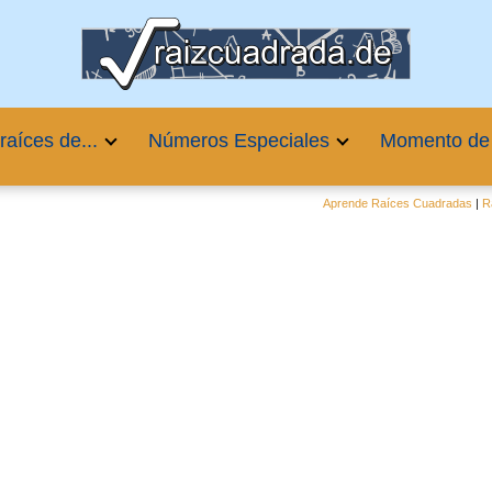
raíces de...
Números Especiales
Momento de
Aprende Raíces Cuadradas
|
R