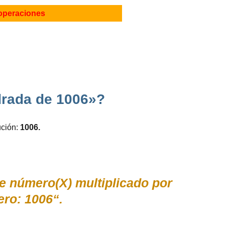
operaciones
drada de 1006»?
ución:
1006.
se número(X) multiplicado por
ro: 1006“.