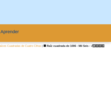
 Aprender
aíces Cuadradas de Cuatro Cifras
|
🟦 Raíz cuadrada de 1006 - Mil Seis - √1️⃣0️⃣0️⃣6️⃣