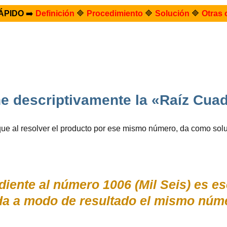
ÁPIDO
➡️
Definición
🔷
Procedimiento
🔷
Solución
🔷
Otras 
e descriptivamente la «Raíz Cua
ue al resolver el producto por ese mismo número, da como sol
iente al número 1006 (Mil Seis) es e
da a modo de resultado el mismo núme