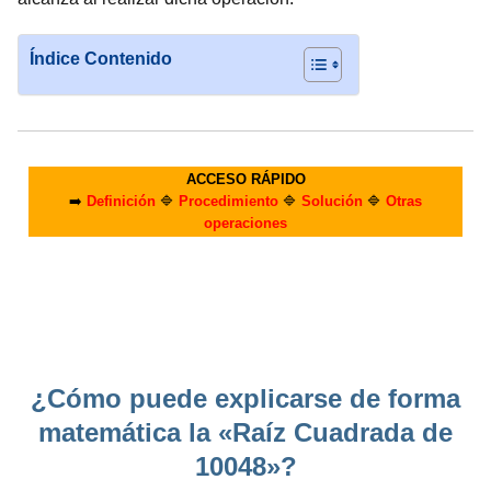
Índice Contenido
ACCESO RÁPIDO
➡️
Definición
🔷
Procedimiento
🔷
Solución
🔷
Otras
operaciones
¿Cómo puede explicarse de forma
matemática la «Raíz Cuadrada de
10048»?