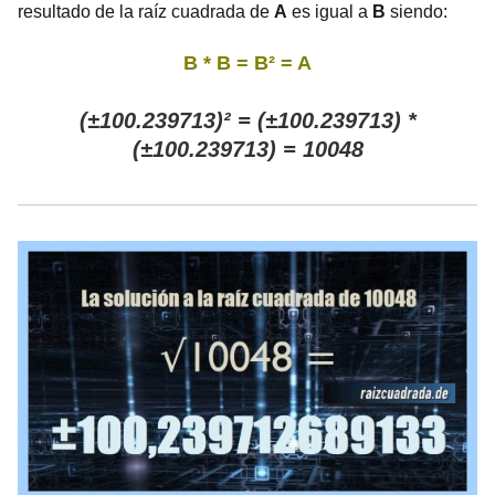
resultado de la raíz cuadrada de
A
es igual a
B
siendo:
B * B = B² = A
(±100.239713)² = (±100.239713) *
(±100.239713) = 10048