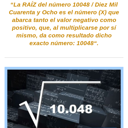
“La RAÍZ del número 10048 / Diez Mil
Cuarenta y Ocho es el número (X) que
abarca tanto el valor negativo como
positivo, que, al multiplicarse por sí
mismo, da como resultado dicho
exacto número: 10048“.