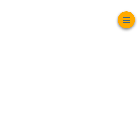
Esta página web muestra contenido relacionado con la
operación
matemática "Raíz Cuadrada"
y pretender ser una herramienta de
trabajo y aprendizaje para estudiantes de todas las edades,
personas interesadas en el
mundo de las matemáticas, finanzas,
inversiones bursátiles, criptomonedas y intereses generales
.