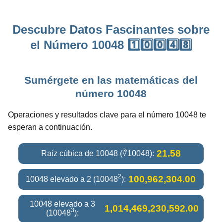
Descubre Datos Fascinantes sobre
el Número 10048 1️⃣0️⃣0️⃣4️⃣8️⃣
Sumérgete en las matemáticas del
número 10048
Operaciones y resultados clave para el número 10048 te
esperan a continuación.
21.58
Raíz cúbica de 10048 (∛10048):
2
100,962,304.00
10048 elevado a 2 (10048
):
10048 elevado a 3
1,014,469,230,592.00
3
(10048
):