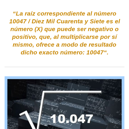
“La raíz correspondiente al número
10047 / Diez Mil Cuarenta y Siete es el
número (X) que puede ser negativo o
positivo, que, al multiplicarse por sí
mismo, ofrece a modo de resultado
dicho exacto número: 10047“.