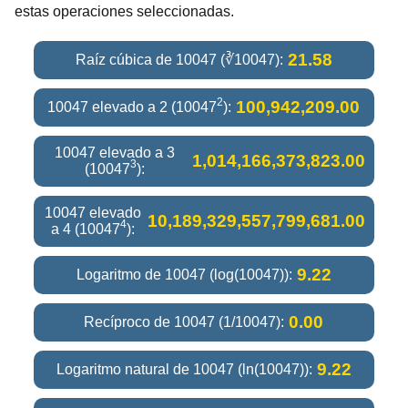
estas operaciones seleccionadas.
21.58
Raíz cúbica de 10047 (∛10047):
2
100,942,209.00
10047 elevado a 2 (10047
):
10047 elevado a 3
1,014,166,373,823.00
3
(10047
):
10047 elevado
10,189,329,557,799,681.00
4
a 4 (10047
):
9.22
Logaritmo de 10047 (log(10047)):
0.00
Recíproco de 10047 (1/10047):
9.22
Logaritmo natural de 10047 (ln(10047)):