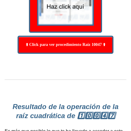
⬆️ Click para ver procedimiento Raíz 10047 ⬆️
Resultado de la operación de la
raíz cuadrática de 1️⃣0️⃣0️⃣4️⃣7️⃣