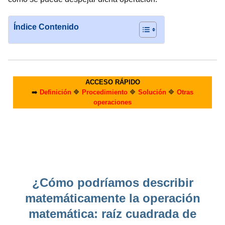
Índice Contenido
ACCESO RÁPIDO
➡️
Definición
🔷
Procedimiento
🔷
Solución
🔷
Otras
operaciones
¿Cómo podríamos describir
matemáticamente la operación
matemática: raíz cuadrada de