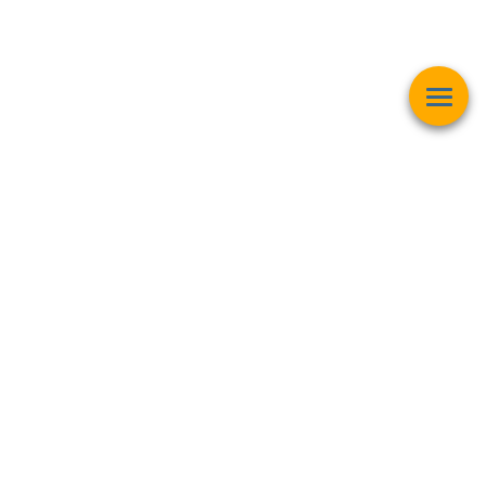
Esta página web muestra contenido relacionado con la
operación
matemática "Raíz Cuadrada"
y pretender ser una herramienta de
trabajo y aprendizaje para estudiantes de todas las edades,
personas interesadas en el
mundo de las matemáticas, finanzas,
inversiones bursátiles, criptomonedas y intereses generales
.