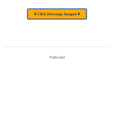
⬇️ Click Descarga Imagen ⬇️
Publicidad