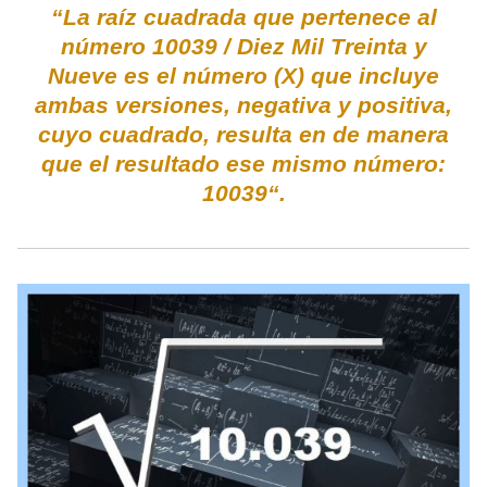
“La raíz cuadrada que pertenece al
número 10039 / Diez Mil Treinta y
Nueve es el número (X) que incluye
ambas versiones, negativa y positiva,
cuyo cuadrado, resulta en de manera
que el resultado ese mismo número:
10039“.