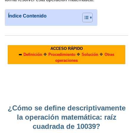
Índice Contenido
ACCESO RÁPIDO
➡️
Definición
🔷
Procedimiento
🔷
Solución
🔷
Otras
operaciones
¿Cómo se define descriptivamente
la operación matemática: raíz
cuadrada de 10039?