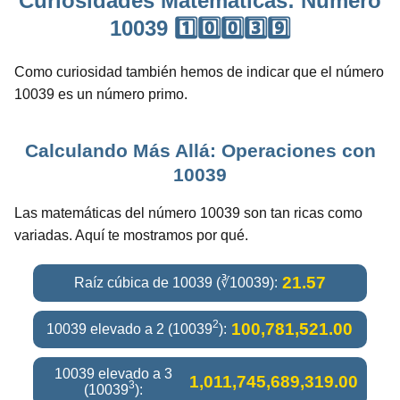
Curiosidades Matemáticas: Número
10039 1️⃣0️⃣0️⃣3️⃣9️⃣
Como curiosidad también hemos de indicar que el número
10039 es un número primo.
Calculando Más Allá: Operaciones con
10039
Las matemáticas del número 10039 son tan ricas como
variadas. Aquí te mostramos por qué.
21.57
Raíz cúbica de 10039 (∛10039):
2
100,781,521.00
10039 elevado a 2 (10039
):
10039 elevado a 3
1,011,745,689,319.00
3
(10039
):