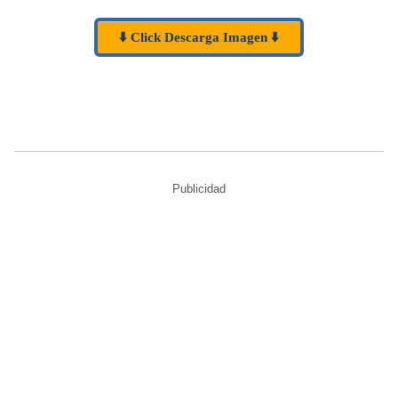
⬇️ Click Descarga Imagen ⬇️
Publicidad