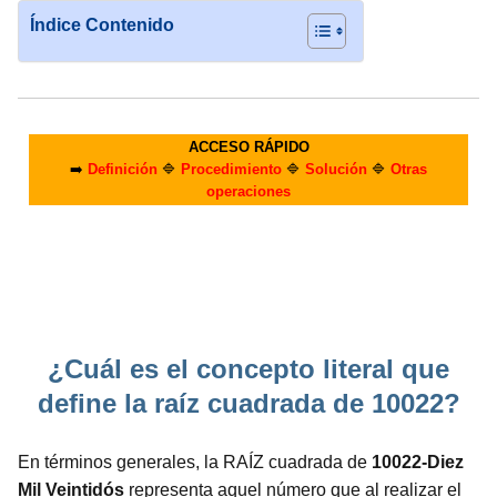
Índice Contenido
ACCESO RÁPIDO
➡️
Definición
🔷
Procedimiento
🔷
Solución
🔷
Otras
operaciones
¿Cuál es el concepto literal que
define la raíz cuadrada de 10022?
En términos generales, la RAÍZ cuadrada de
10022-Diez
Mil Veintidós
representa aquel número que al realizar el