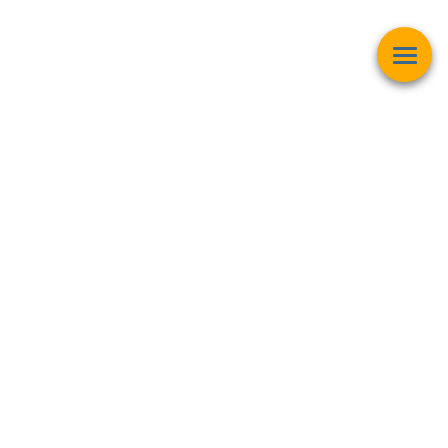
Esta página web muestra contenido relacionado con la
operación
matemática "Raíz Cuadrada"
y pretender ser una herramienta de
trabajo y aprendizaje para estudiantes de todas las edades,
personas interesadas en el
mundo de las matemáticas, finanzas,
inversiones bursátiles, criptomonedas y intereses generales
.