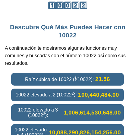
1️⃣0️⃣0️⃣2️⃣2️⃣
Descubre Qué Más Puedes Hacer con
10022
A continuación te mostramos algunas funciones muy
comunes y buscadas con el número 10022 así como sus
resultados.
21.56
Raíz cúbica de 10022 (∛10022):
2
100,440,484.00
10022 elevado a 2 (10022
):
10022 elevado a 3
1,006,614,530,648.00
3
(10022
):
10022 elevado
10,088,290,826,154,256.00
4